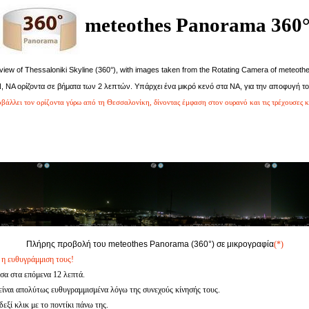
meteothes Panorama 360
 view of Thessaloniki Skyline (360°), with images taken from the Rotating Camera of meteothe
Ν, ΝΑ ορίζοντα σε βήματα των 2 λεπτών. Υπάρχει ένα μικρό κενό στα ΝΑ, για την αποφυγή το
άλλει τον ορίζοντα γύρω από τη Θεσσαλονίκη, δίνοντας έμφαση στον ουρανό και τις τρέχουσες κ
Πλήρης προβολή του meteothes Panorama (360°) σε μικρογραφία
(*)
 η ευθυγράμμιση τους!
σα στα επόμενα 12 λεπτά.
α είναι απολύτως ευθυγραμμισμένα λόγω της συνεχούς κίνησής τους.
ξί κλικ με το ποντίκι πάνω της.