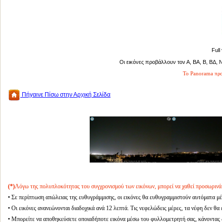
Full
Οι εικόνες προβάλλουν τον Α, ΒΑ, Β, ΒΔ, 
To Panorama προβ
Πήγαινε Πίσω στην Αρχική Σελίδα
(*)
Λόγω της πολυπλοκότητας του συγχρονισμού των εικόνων, μπορεί να χαθεί προσωρινά
• Σε περίπτωση απώλειας της ευθυγράμμισης, οι εικόνες θα ευθυγραμμιστούν αυτόματα μέ
• Οι εικόνες ανανεώνονται διαδοχικά ανά 12 λεπτά. Τις νεφελώδεις μέρες, τα νέφη δεν θ
• Μπορείτε να αποθηκεύσετε οποιαδήποτε εικόνα μέσω του φυλλομετρητή σας, κάνοντας δε