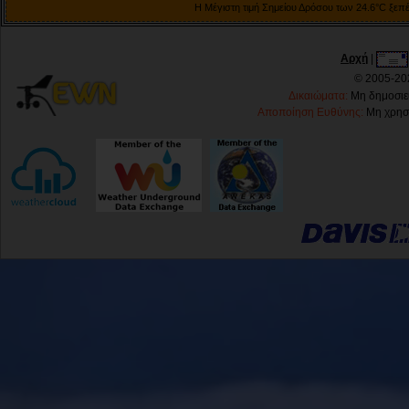
Η Μέγιστη τιμή Σημείου Δρόσου των 24.6°C ξεπέ
Αρχή
|
© 2005-202
Δικαιώματα:
Μη δημοσιεύ
Αποποίηση Ευθύνης:
Μη χρησι