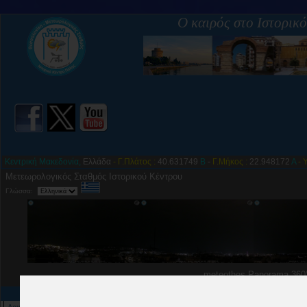
Ο καιρός στο Ιστορικ
Κεντρική Μακεδονία,
Ελλάδα
- Γ.Πλάτος :
40.631749
Β
-
Γ.Μήκος :
22.948172
Α
- 
Μετεωρολογικός Σταθμός Ιστορικού Κέντρου
Γλώσσα:
meteothes Panorama 360°
Περιεχόμενα
Αρχικές Σελίδες