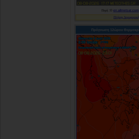
:©
en.allmetsat.com
Πηγή
Πλήρης Δορυφορική
Πρόγνωση 12ώρου Θερμοκρ