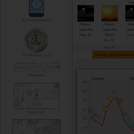
(νύ
Wx for Smartphones
Μερικώς
Μερικώς
Μερ
νεφελώδης
νεφελώδης
νεφε
Ελάχ: 28°
Ζέστη!
Ελάχ
Μέγ: 35°
Heat: 39°
Για κάθε χρήση δεδομένων 
WX Μετρητές Live!
NAO Index
Καιρός Live!