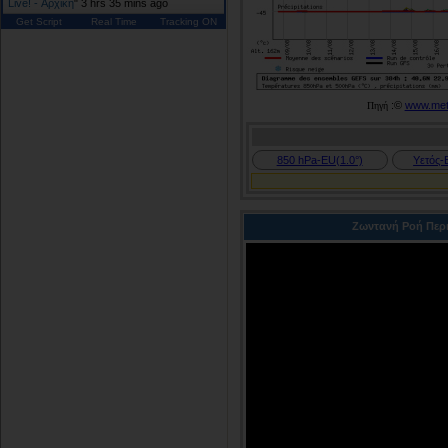
Live! - Αρχική
"
3 hrs 35 mins ago
Get Script
Real Time
Tracking ON
:©
www.mete
Πηγή
850 hPa-EU(1.0°)
Υετός-
Ζωντανή Ροή Περι