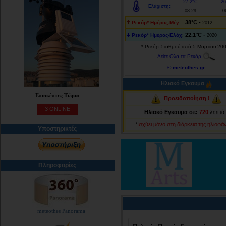
27.2°C
26
Ελάχιστη:
08:29
0
38°C -
Ρεκόρ* Ημέρας-Μέγ
:
2012
22.1°C -
Ρεκόρ* Ημέρας-Ελάχ
:
2020
* Ρεκόρ Σταθμού από 5-Μαρτίου-20
Δείτε Ολα τα Ρεκόρ
© meteothes.gr
Ηλιακό Εγκαυμα
Επισκέπτες Τώρα:
Προειδοποίηση !
3 ONLINE
Ηλιακό Εγκαυμα σε:
720
λεπτά!
*
Ισχύει μόνο στη διάρκεια της ηλιοφάν
Υποστηρικτές
Πληροφορίες
meteothes Panorama