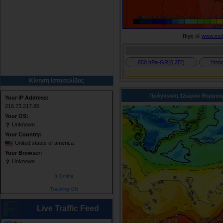
:©
www.mete
Πηγή
850 hPa-GR(0.25°)
Υετό
Κίνηση Ιστοσελίδας
Πρόγνωση 12ώρου Θερμοκ
Your IP Address:
216.73.217.86
Your OS:
Unknown
Your Country:
United states of america
Your Browser:
Unknown
3 Online
-
Tracking ON
Live Traffic Feed