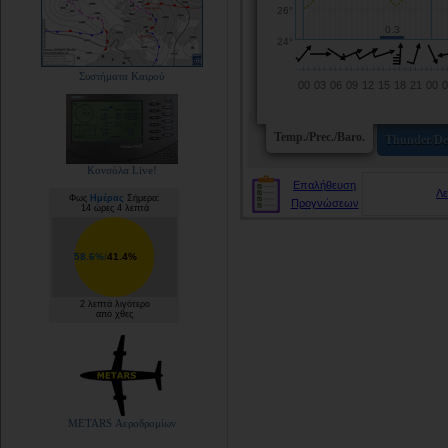
Συστήματα Καιρού
Κονσόλα Live!
Επαλήθευση
Λ
Φως
Ημέρας
Σήμερα:
Προγνώσεων
14 ώρες 4 λεπτά
58.6%
/
41.4%
2 λεπτά λιγότερο
από χθες
METARS Αεροδρομίων