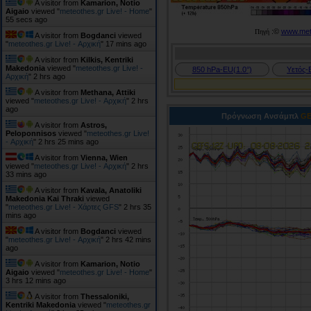
A visitor from
Kamarion, Notio
Aigaio
viewed "
meteothes.gr Live! - Home
"
56 secs ago
:©
www.mete
Πηγή
A visitor from
Bogdanci
viewed
"
meteothes.gr Live! - Αρχική
"
17 mins ago
A visitor from
Kilkis, Kentriki
Makedonia
viewed "
meteothes.gr Live! -
850 hPa-EU(1.0°)
Υετός-
Αρχική
"
2 hrs ago
A visitor from
Methana, Attiki
viewed "
meteothes.gr Live! - Αρχική
"
2 hrs
ago
Πρόγνωση Ανσάμπλ
GΕ
A visitor from
Astros,
Peloponnisos
viewed "
meteothes.gr Live!
- Αρχική
"
2 hrs 25 mins ago
A visitor from
Vienna, Wien
viewed "
meteothes.gr Live! - Αρχική
"
2 hrs
33 mins ago
A visitor from
Kavala, Anatoliki
Makedonia Kai Thraki
viewed
"
meteothes.gr Live! - Χάρτες GFS
"
2 hrs 35
mins ago
A visitor from
Bogdanci
viewed
"
meteothes.gr Live! - Αρχική
"
2 hrs 42 mins
ago
A visitor from
Kamarion, Notio
Aigaio
viewed "
meteothes.gr Live! - Home
"
3 hrs 12 mins ago
A visitor from
Thessaloniki,
Kentriki Makedonia
viewed "
meteothes.gr