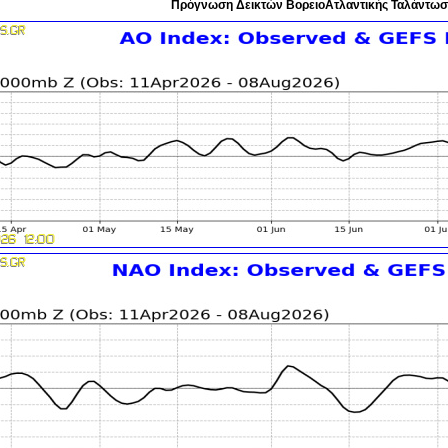
Πρόγνωση Δεικτών ΒορειοΑτλαντικής Ταλάντωσ