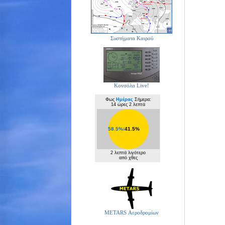
Συστήματα Καιρού
Κονσόλα Live!
Φως
Ημέρας
Σήμερα:
14 ώρες 2 λεπτά
58.5%
/
41.5%
2 λεπτά λιγότερο
από χθες
METARS Αεροδρομίων