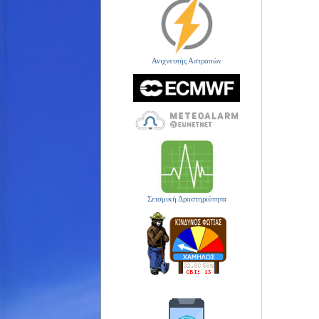
Ανιχνευτής Αστραπών
Σεισμική Δραστηριότητα