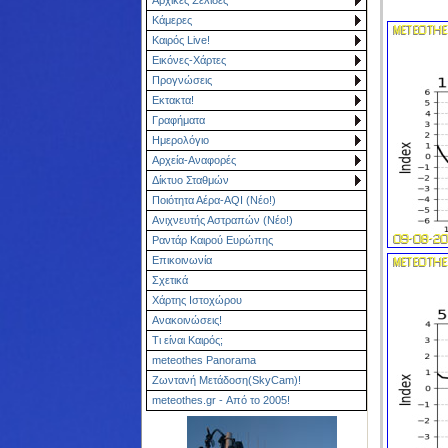
Κάμερες
Καιρός Live!
Εικόνες-Χάρτες
Προγνώσεις
Εκτακτα!
Γραφήματα
Ημερολόγιο
Αρχεία-Αναφορές
Δίκτυο Σταθμών
Ποιότητα Αέρα-AQI (Νέο!)
Ανιχνευτής Αστραπών (Νέο!)
Ραντάρ Καιρού Ευρώπης
Επικοινωνία
Σχετικά
Χάρτης Ιστοχώρου
Ανακοινώσεις!
Τι είναι Καιρός;
meteothes Panorama
Ζωντανή Μετάδοση(SkyCam)!
meteothes.gr - Από το 2005!