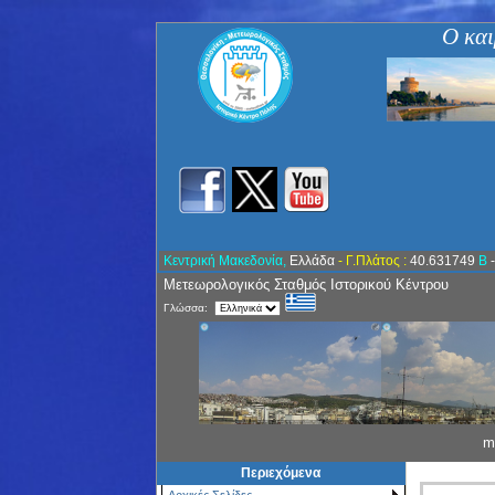
Ο και
Κεντρική Μακεδονία,
Ελλάδα
- Γ.Πλάτος :
40.631749
Β
Μετεωρολογικός Σταθμός Ιστορικού Κέντρου
Γλώσσα:
m
Περιεχόμενα
Αρχικές Σελίδες