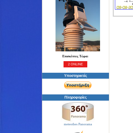
Επισκέπτες Τώρα:
2 ONLINE
Υποστηρικτές
Πληροφορίες
meteothes Panorama