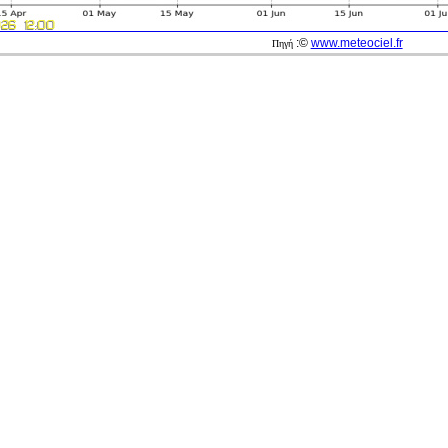
:©
www.meteociel.fr
Πηγή