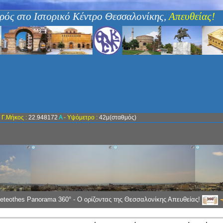
ρός στο Ιστορικό Κέντρο Θεσσαλονίκης,
Απευθείας!
-
Γ.Μήκος :
22.948172
Α
- Υψόμετρο :
42μ(σταθμός)
eteothes Panorama 360° - Ο ορίζοντας της Θεσσαλονίκης Απευθείας!